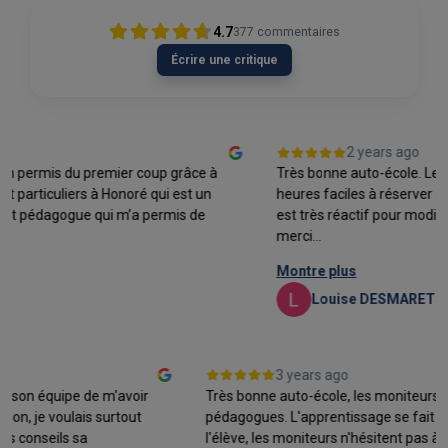
4.7
377
commentaires
Écrire une critique
2 years ago
 permis du premier coup grâce à
Très bonne auto-école. Les mon
articuliers à Honoré qui est un
heures faciles à réserver grâce
 pédagogue qui m’a permis de
est très réactif pour modifier
merci...
Montre plus
Louise DESMARETS
3 years ago
e et son équipe de m'avoir
Très bonne auto-école, les moniteurs
ation, je voulais surtout
pédagogues. L'apprentissage se fai
 ses conseils sa
l'élève, les moniteurs n'hésitent pa