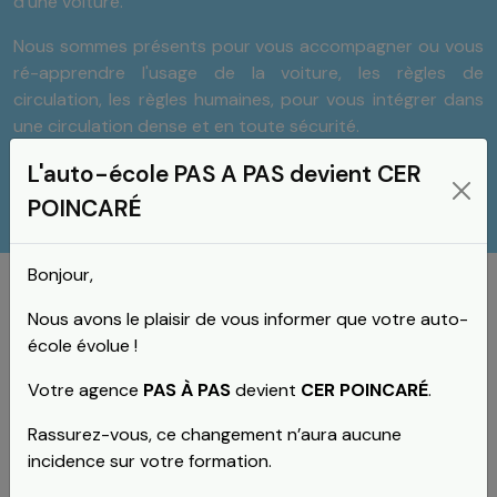
d'une voiture.
Nous sommes présents pour vous accompagner ou vous
ré-apprendre l'usage de la voiture, les règles de
circulation, les règles humaines, pour vous intégrer dans
une circulation dense et en toute sécurité.
L'auto-école PAS A PAS devient CER
Voir les tarifs
POINCARÉ
Bonjour,
Nous avons le plaisir de vous informer que votre auto-
école évolue !
+
−
Votre agence
PAS À PAS
devient
CER POINCARÉ
.
Rassurez-vous, ce changement n’aura aucune
incidence sur votre formation.