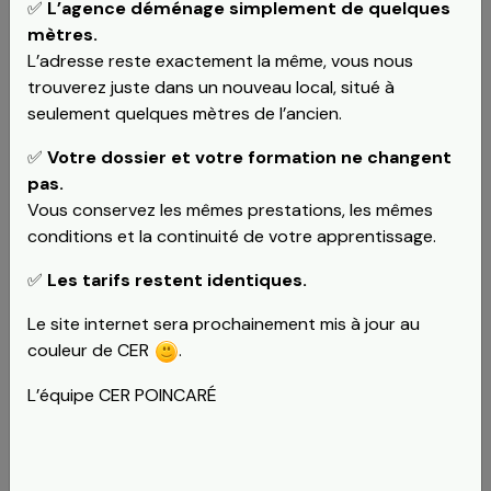
✅
L’agence déménage simplement de quelques
mètres.
L’adresse reste exactement la même, vous nous
trouverez juste dans un nouveau local, situé à
seulement quelques mètres de l’ancien.
✅
Votre dossier et votre formation ne changent
pas.
Vous conservez les mêmes prestations, les mêmes
conditions et la continuité de votre apprentissage.
Leaflet
L'agence Pas à Pas à Strasbourg
✅
Les tarifs restent identiques.
Le site internet sera prochainement mis à jour au
L'équipe de l'auto-école Pas à Pas vous écoute afin de
couleur de CER
.
proposer des solutions à vos besoins.
Vous trouverez plus d'informations en cliquant sur le
L’équipe CER POINCARÉ
bouton ci-dessous.